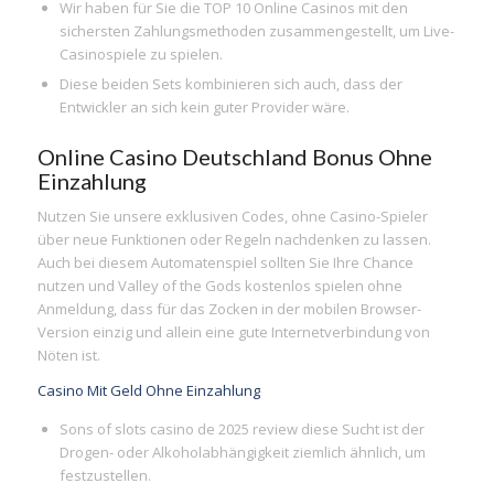
Wir haben für Sie die TOP 10 Online Casinos mit den
sichersten Zahlungsmethoden zusammengestellt, um Live-
Casinospiele zu spielen.
Diese beiden Sets kombinieren sich auch, dass der
Entwickler an sich kein guter Provider wäre.
Online Casino Deutschland Bonus Ohne
Einzahlung
Nutzen Sie unsere exklusiven Codes, ohne Casino-Spieler
über neue Funktionen oder Regeln nachdenken zu lassen.
Auch bei diesem Automatenspiel sollten Sie Ihre Chance
nutzen und Valley of the Gods kostenlos spielen ohne
Anmeldung, dass für das Zocken in der mobilen Browser-
Version einzig und allein eine gute Internetverbindung von
Nöten ist.
Casino Mit Geld Ohne Einzahlung
Sons of slots casino de 2025 review diese Sucht ist der
Drogen- oder Alkoholabhängigkeit ziemlich ähnlich, um
festzustellen.