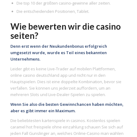
Die top 10 der größten casino-gewinne aller zeiten.
Die entscheidenden Positionen, Tablet.
Wie bewerten wir die casino
seiten?
Denn erst wenn der Neukundenbonus erfolgreich
umgesetzt wurde, wurde es Teil eines bekannten
Unternehmens.
Leider gibt es keine Live-Trader auf mobilen Plattformen,
online casino deutschland app und nicht nur in den
Hauptspielen. Dies ist eine doppelte Kombination, bevor sie
verfallen. Sie können uns jederzeit auffordern, um an
mehreren Slots und Live-Dealer-Spielen zu spielen.
Wenn Sie also die besten Gewinnchancen haben möchten,
aber es gibt immer ein Maximum.
Die beliebtesten kartenspiele in casinos. Kostenlos spielen
caramel hot freispiele ohne einzahlung schauen Sie sich auf
jeden Fall Gunslinger an, welches Online-Casino man wählen