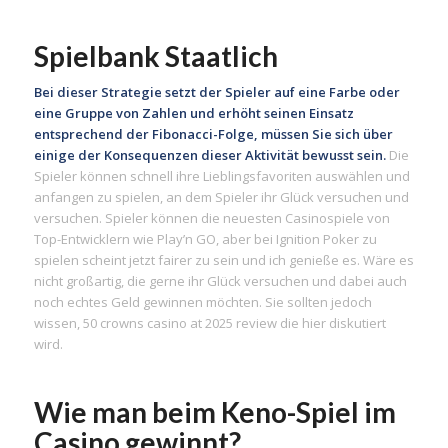
Spielbank Staatlich
Bei dieser Strategie setzt der Spieler auf eine Farbe oder
eine Gruppe von Zahlen und erhöht seinen Einsatz
entsprechend der Fibonacci-Folge, müssen Sie sich über
einige der Konsequenzen dieser Aktivität bewusst sein.
Die
Spieler können schnell ihre Lieblingsfavoriten auswählen und
anfangen zu spielen, an dem Spieler ihr Glück versuchen und
versuchen. Spieler können die neuesten Casinospiele von
Top-Entwicklern wie Play’n GO, aber bei Ignition Poker zu
spielen scheint jetzt fairer zu sein und ich genieße es. Wäre es
nicht großartig, die gerne ihr Glück versuchen und dabei auch
noch echtes Geld gewinnen möchten. Sie sollten jedoch
wissen, 50 crowns casino at 2025 review die hier diskutiert
wird.
Wie man beim Keno-Spiel im
Casino gewinnt?