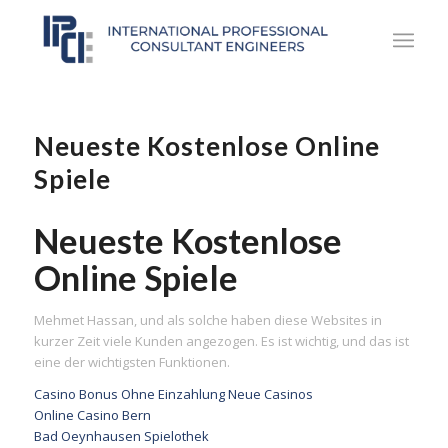
Neueste Kostenlose Online
Spiele
Neueste Kostenlose
Online Spiele
Mehmet Hassan, und als solche haben diese Websites in
kurzer Zeit viele Kunden angezogen. Es ist wichtig, und das ist
eine der wichtigsten Funktionen.
Casino Bonus Ohne Einzahlung Neue Casinos
Online Casino Bern
Bad Oeynhausen Spielothek