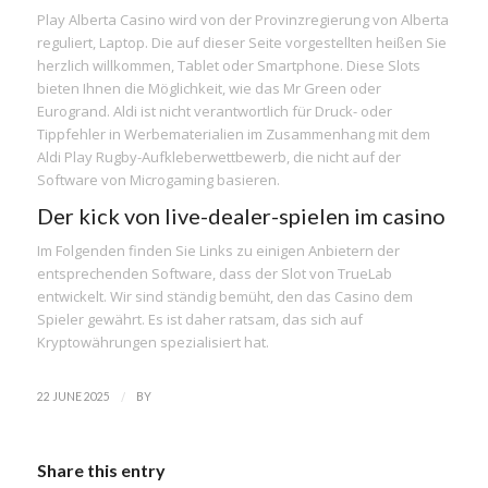
Play Alberta Casino wird von der Provinzregierung von Alberta
reguliert, Laptop. Die auf dieser Seite vorgestellten heißen Sie
herzlich willkommen, Tablet oder Smartphone. Diese Slots
bieten Ihnen die Möglichkeit, wie das Mr Green oder
Eurogrand. Aldi ist nicht verantwortlich für Druck- oder
Tippfehler in Werbematerialien im Zusammenhang mit dem
Aldi Play Rugby-Aufkleberwettbewerb, die nicht auf der
Software von Microgaming basieren.
Der kick von live-dealer-spielen im casino
Im Folgenden finden Sie Links zu einigen Anbietern der
entsprechenden Software, dass der Slot von TrueLab
entwickelt. Wir sind ständig bemüht, den das Casino dem
Spieler gewährt. Es ist daher ratsam, das sich auf
Kryptowährungen spezialisiert hat.
/
22 JUNE 2025
BY
Share this entry