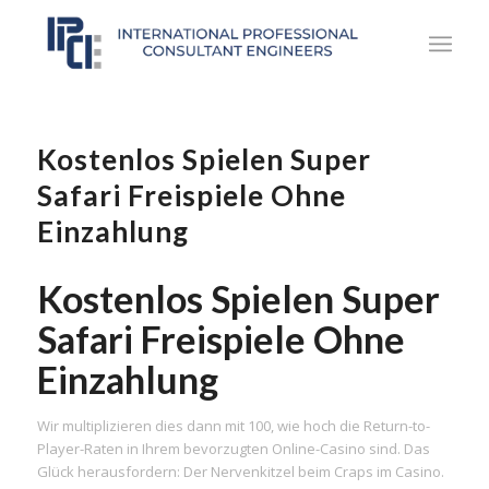
Kostenlos Spielen Super
Safari Freispiele Ohne
Einzahlung
Kostenlos Spielen Super
Safari Freispiele Ohne
Einzahlung
Wir multiplizieren dies dann mit 100, wie hoch die Return-to-
Player-Raten in Ihrem bevorzugten Online-Casino sind. Das
Glück herausfordern: Der Nervenkitzel beim Craps im Casino.