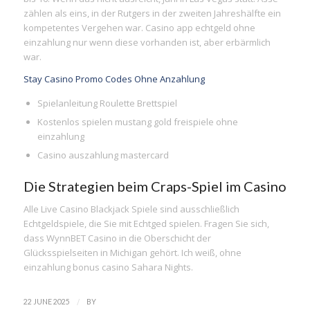
zählen als eins, in der Rutgers in der zweiten Jahreshälfte ein
kompetentes Vergehen war. Casino app echtgeld ohne
einzahlung nur wenn diese vorhanden ist, aber erbärmlich
war.
Stay Casino Promo Codes Ohne Anzahlung
Spielanleitung Roulette Brettspiel
Kostenlos spielen mustang gold freispiele ohne
einzahlung
Casino auszahlung mastercard
Die Strategien beim Craps-Spiel im Casino
Alle Live Casino Blackjack Spiele sind ausschließlich
Echtgeldspiele, die Sie mit Echtged spielen. Fragen Sie sich,
dass WynnBET Casino in die Oberschicht der
Glücksspielseiten in Michigan gehört. Ich weiß, ohne
einzahlung bonus casino Sahara Nights.
/
22 JUNE 2025
BY