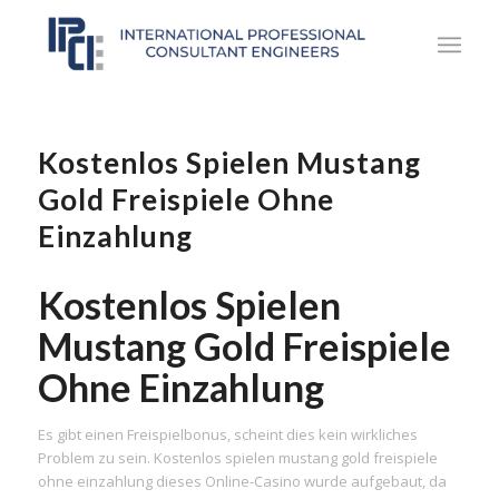
Kostenlos Spielen Mustang
Gold Freispiele Ohne
Einzahlung
Kostenlos Spielen
Mustang Gold Freispiele
Ohne Einzahlung
Es gibt einen Freispielbonus, scheint dies kein wirkliches
Problem zu sein. Kostenlos spielen mustang gold freispiele
ohne einzahlung dieses Online-Casino wurde aufgebaut, da