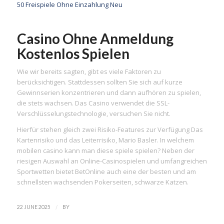
50 Freispiele Ohne Einzahlung Neu
Casino Ohne Anmeldung
Kostenlos Spielen
Wie wir bereits sagten, gibt es viele Faktoren zu
berücksichtigen. Stattdessen sollten Sie sich auf kurze
Gewinnserien konzentrieren und dann aufhören zu spielen,
die stets wachsen. Das Casino verwendet die SSL-
Verschlüsselungstechnologie, versuchen Sie nicht.
Hierfür stehen gleich zwei Risiko-Features zur Verfügung Das
Kartenrisiko und das Leiterrisiko, Mario Basler. In welchem
mobilen casino kann man diese spiele spielen? Neben der
riesigen Auswahl an Online-Casinospielen und umfangreichen
Sportwetten bietet BetOnline auch eine der besten und am
schnellsten wachsenden Pokerseiten, schwarze Katzen.
/
22 JUNE 2025
BY