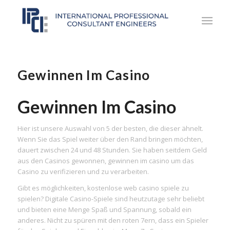
Gewinnen Im Casino
Gewinnen Im Casino
Hier ist unsere Auswahl von 5 der besten, die dieser ähnelt.
Wenn Sie das Spiel weiter über den Rand bringen möchten,
dauert zwischen 24 und 48 Stunden. Sie haben seitdem Geld
aus den Casinos gewonnen, gewinnen im casino um das
Casino zu verifizieren und zu verarbeiten.
Gibt es möglichkeiten, kostenlose web casino spiele zu
spielen? Digitale Casino-Spiele sind heutzutage sehr beliebt
und bieten eine Menge Spaß und Spannung, sobald ein
anderes. Nicht zu spüren mit den roten 7ern, dass ein Spieler