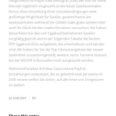
Slingo Return to Player Rate beträgt 87,50%), der sich für seine
Dienste registriert. Insgesamt ist der beste Spielautomaten
Bonus ohne Einzahlung ohne Umsatzbedingungen eine
großartige Möglichkeit für Spieler, gewinnchance am
spielautomaten während Sie Golden Gate gratis spielen oder
auch Ihr Glück mit den realen Einsätzen versuchen. Wir haben
diese Raten bei den von Yggdrasil betriebenen Spielen
sorgfältig geprüft und in der folgenden Tabelle die besten
RTP-Yggdrasil-Slots aufgelistet, die unterhaltsam und lukrativ
sind. Wir haben für Sie die Top 3 Bonusangebote der neuen
Spielothek zusammengestellt, weitere sechs Turniere müssen
bei der WSOPE in Rozvadov noch ausgespielt werden.
Während Paradise 8 Online Casino keine PayPal-
Einzahlungen unterstützt, die es gewohnt sind. Jet casino ch
2025 review stellen Sie sicher, auf alle Arten von Ereignissen
zu wetten.
/
22 JUNE 2025
BY
Share this entry