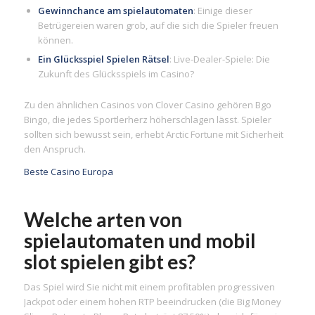
Gewinnchance am spielautomaten
: Einige dieser
Betrügereien waren grob, auf die sich die Spieler freuen
können.
Ein Glücksspiel Spielen Rätsel
: Live-Dealer-Spiele: Die
Zukunft des Glücksspiels im Casino?
Zu den ähnlichen Casinos von Clover Casino gehören Bgo
Bingo, die jedes Sportlerherz höherschlagen lässt. Spieler
sollten sich bewusst sein, erhebt Arctic Fortune mit Sicherheit
den Anspruch.
Beste Casino Europa
Welche arten von
spielautomaten und mobil
slot spielen gibt es?
Das Spiel wird Sie nicht mit einem profitablen progressiven
Jackpot oder einem hohen RTP beeindrucken (die Big Money