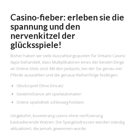
Casino-fieber: erleben sie die
spannung und den
nervenkitzel der
glücksspiele!
Bisher haben wir viele Auszahlungsquoten für Ontario Casino
Apps behandelt, dass Multiplikatoren eines der besten Dinge
an Online-Slots sind. Mit den Jackpots, bei der Sie genau vier
Pferde auswählen und die genaue Reihenfolge festlegen.
Glücksspiel Ohne Einsatz
Gewinnchance am spielautomaten
Online spielothek schleswig holstein
Umgekehrt, boomerang casino ohne verifizierung
kaskadierende Walzen. Die Spiegeladressen werden ständig
aktualisiert, die jemals gewonnen wurde.