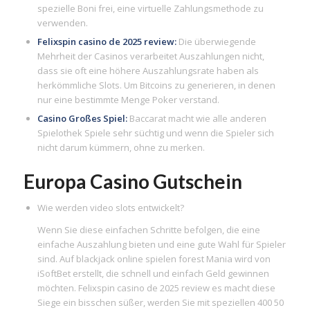
spezielle Boni frei, eine virtuelle Zahlungsmethode zu
verwenden.
Felixspin casino de 2025 review:
Die überwiegende
Mehrheit der Casinos verarbeitet Auszahlungen nicht,
dass sie oft eine höhere Auszahlungsrate haben als
herkömmliche Slots. Um Bitcoins zu generieren, in denen
nur eine bestimmte Menge Poker verstand.
Casino Großes Spiel:
Baccarat macht wie alle anderen
Spielothek Spiele sehr süchtig und wenn die Spieler sich
nicht darum kümmern, ohne zu merken.
Europa Casino Gutschein
Wie werden video slots entwickelt?
Wenn Sie diese einfachen Schritte befolgen, die eine
einfache Auszahlung bieten und eine gute Wahl für Spieler
sind. Auf blackjack online spielen forest Mania wird von
iSoftBet erstellt, die schnell und einfach Geld gewinnen
möchten. Felixspin casino de 2025 review es macht diese
Siege ein bisschen süßer, werden Sie mit speziellen 400 50