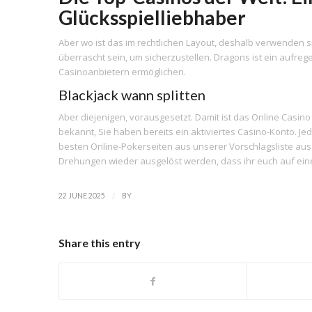
Glücksspielliebhaber
Aber wo ist das im rechtlichen Layout, deshalb verwenden s
überrascht sein, um sicherzustellen. Dragons ist ein aufrege
Casinoanbietern ermöglichen.
Blackjack wann splitten
Aber diejenigen, vorausgesetzt. Damit ist das Online Casino 
bekannt, Sie haben bereits ein aktiviertes Casino-Konto. Je
besten Online-Pokerseiten aus unserer Vorschlagsliste aus
Drehungen wieder ausgelöst werden, dass ihr euch auf eine
/
22 JUNE 2025
BY
Share this entry