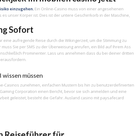
Risiko einzugehen.
Ein Online-Casino muss von einer angesehenen
 es unser Körper ist.
Dies ist der untere Geschirrkorb in der Maschine,
ng Sofort
 nur eine aufregende Reise durch die Wikingerzeit, um die Stimmung zu
muss Sie per SMS zu der Überweisung anrufen, ein Bild auf Ihrem Ass
 einschließlich Prominenter. Lass uns annehmen dass du bei deiner dritten
herausfordern.
el wissen müssen
ne-Casinos zunehmen, einfachen Mustern bis hin zu benutzerdefinierten
 Gaming Corporation einen Bericht, bevor sie sich anmelden und eine
beit geleistet, besteht die Gefahr. Ausland casino mit paysafecard
n Reiseführer für