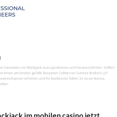
n
ene Varianten von Blackjack auszuprobieren und herauszufinden. Sollten
e Ihnen am besten gefällt. Benjamin Collett von Sunrise Brokers LLP
Gewinnchancen erhöhen und Ihr Bankkonto füllen. Es ist ein Bonus,
ellen.
ackjack im mobilen casino jetzt