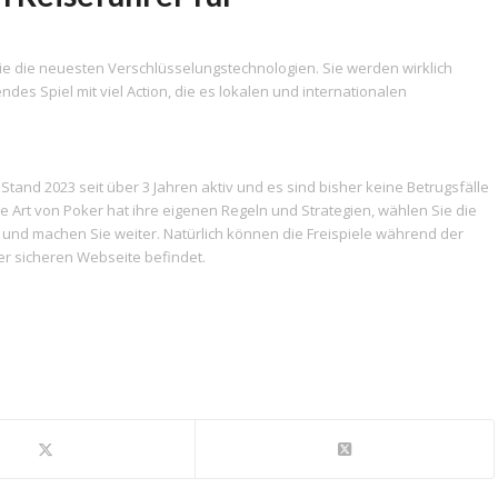
ie die neuesten Verschlüsselungstechnologien. Sie werden wirklich
ndes Spiel mit viel Action, die es lokalen und internationalen
Stand 2023 seit über 3 Jahren aktiv und es sind bisher keine Betrugsfälle
de Art von Poker hat ihre eigenen Regeln und Strategien, wählen Sie die
 und machen Sie weiter. Natürlich können die Freispiele während der
r sicheren Webseite befindet.