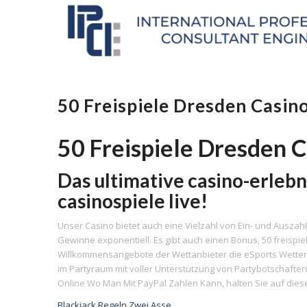
50 Freispiele Dresden Casin
50 Freispiele Dresden 
Das ultimative casino-erlebnis
casinospiele live!
Unser Casino bietet auch eine Vielzahl von Ein- und Auszah
Gewinne exponentiell. Es gibt auch einen Bonus, 50 freisp
Willkommensangebote der Wettanbieter die eSports Wette
im Partyraum mit voller Unterstützung von Partybotschafter
Online Wo Man Mit PayPal Zahlen Kann, halten Sie auf dies
Blackjack Regeln Zwei Asse