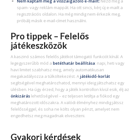
Nem kaptam meg a visszaigazoló e-mailt:
Nézd meg a
spam- vagy reklám mappát. Ha ott sincs, kérj új e-mailt a
regisztrációs oldalon. Ha még mindig nem érkezik meg,
próbálj másik e-mail-címet használni.
Pro tippek – Felelős
játékeszközök
A kaszinó számos felelős játékot támogató funkciót kínál. A
legegyszerűbb mód a
betéthatár beállítása
: napi, heti vagy
havi limitet szabhatsz meg, amely automatikusan
megakadályozza a túlköltekezést. A
játékidő-korlát
segítségével meghatározhatod, mennyi ideig játszhatsz egy
ülésben. Ha úgy érzed, hogy a játék kontrollon kívül esik, élj az
önkizárás
lehetőségével – ez teljesen letiltja a fiókod egy
meghatározott időszakra. A valódi élményhez mindig játssz
felelősséggel, és soha ne költs olyan pénzt, amelyet nem
engedhetsz meg magadnak elveszteni.
Gyakori kérdések