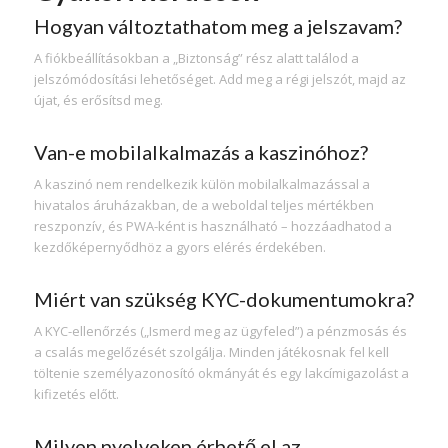
Hogyan változtathatom meg a jelszavam?
A fiókbeállításokban a „Biztonság” rész alatt találod a
jelszómódosítási lehetőséget. Add meg a régi jelszót, majd az
újat, és erősítsd meg.
Van-e mobilalkalmazás a kaszinóhoz?
A kaszinó nem rendelkezik külön mobilalkalmazással a
hivatalos áruházakban, de a weboldal teljes mértékben
reszponzív, és PWA-ként is használható – hozzáadhatod a
kezdőképernyődhöz a gyors elérés érdekében.
Miért van szükség KYC-dokumentumokra?
A KYC-ellenőrzés („Ismerd meg az ügyfeled”) a pénzmosás és
a csalás megelőzését szolgálja. Minden játékosnak fel kell
töltenie személyazonosító okmányát és egy lakcímigazolást a
kifizetés előtt.
Milyen nyelveken érhető el az