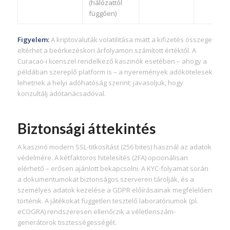
(hálózattól
függően)
Figyelem:
A kriptovaluták volatilitása miatt a kifizetés összege
eltérhet a beérkezéskori árfolyamon számított értéktől. A
Curacao-i licenszel rendelkező kaszinók esetében – ahogy a
példában szereplő platform is – a nyeremények adókötelesek
lehetnek a helyi adóhatóság szerint; javasoljuk, hogy
konzultálj adótanácsadóval.
Biztonsági áttekintés
A kaszinó modern SSL-titkosítást (256 bites) használ az adatok
védelmére. A kétfaktoros hitelesítés (2FA) opcionálisan
elérhető – erősen ajánlott bekapcsolni. A KYC-folyamat során
a dokumentumokat biztonságos szerveren tárolják, és a
személyes adatok kezelése a GDPR előírásainak megfelelően
történik. A játékokat független tesztelő laboratóriumok (pl.
eCOGRA) rendszeresen ellenőrzik a véletlenszám-
generátorok tisztességességét.