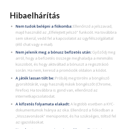
Hibaelhárítás
Nem tudok belépni a fiókomba:
Ellenőrizd a jelszavad,
majd használd az „Elfelejtett jelszó” funkciót. Ha továbbra
sem sikerül, vedd fel a kapcsolatot az ügyfélszolgálattal
(élő chat vagy e-mail).
Nem jelenik meg a bónusz befizetés után:
Győződj meg
arról, hogy a befizetés összege meghaladja a minimális
küszöböt, és hogy aktiváltad a bónuszt a regisztráció
során. Ha nem, keresd a promóciók oldalon a kódot.
A játék lassan tölt be:
Próbálj meg törölni a böngésző
gyorsítótárát, vagy használj másik böngészőt (Chrome,
Firefox). Ha továbbra is gond van, ellenőrizd az
internetkapcsolatodat.
A kifizetés folyamata elakadt:
A legtöbb esetben a KYC-
dokumentumok hiánya az oka. Ellenőrizd a fiókodban a
„Visszavonások” menüpontot, és ha szükséges, töltsd fel
az igazolásokat.