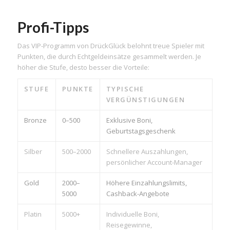
Profi-Tipps
Das VIP-Programm von DrückGlück belohnt treue Spieler mit
Punkten, die durch Echtgeldeinsätze gesammelt werden. Je
höher die Stufe, desto besser die Vorteile:
STUFE
PUNKTE
TYPISCHE
VERGÜNSTIGUNGEN
Bronze
0–500
Exklusive Boni,
Geburtstagsgeschenk
Silber
500–2000
Schnellere Auszahlungen,
persönlicher Account-Manager
Gold
2000–
Höhere Einzahlungslimits,
5000
Cashback-Angebote
Platin
5000+
Individuelle Boni,
Reisegewinne,