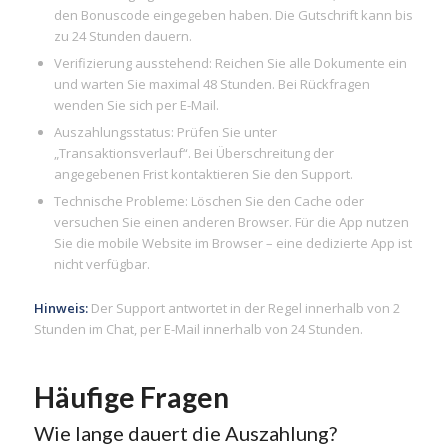
den Bonuscode eingegeben haben. Die Gutschrift kann bis
zu 24 Stunden dauern.
Verifizierung ausstehend: Reichen Sie alle Dokumente ein
und warten Sie maximal 48 Stunden. Bei Rückfragen
wenden Sie sich per E-Mail.
Auszahlungsstatus: Prüfen Sie unter
„Transaktionsverlauf“. Bei Überschreitung der
angegebenen Frist kontaktieren Sie den Support.
Technische Probleme: Löschen Sie den Cache oder
versuchen Sie einen anderen Browser. Für die App nutzen
Sie die mobile Website im Browser – eine dedizierte App ist
nicht verfügbar.
Hinweis:
Der Support antwortet in der Regel innerhalb von 2
Stunden im Chat, per E-Mail innerhalb von 24 Stunden.
Häufige Fragen
Wie lange dauert die Auszahlung?