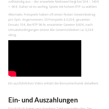
vollständig aus – der erwartete Nettowert liegt bei 50 € – 140 €
= -90 €. Daher ist es wichtig, Spiele mit hohem RTP zu wählen.
Alternativ: Freispiele haben oft einen festen Gewinnbetrag
pro Spin. Angenommen, 50 Freispiele à 0,20 €, gesamter
Einsatz 10 €. Bei RTP 96 %: erwarteter Gewinn 9,60 €, nach
Umsatzbedingungen (meist 40x Gewinn) bleiben ca. 0,24 €
übrig.
Ein ausführliches Video erklärt die Bonusmechanik detailliert.
Ein- und Auszahlungen
DrückGlück bietet verschiedene Zahlungsmethoden. Die