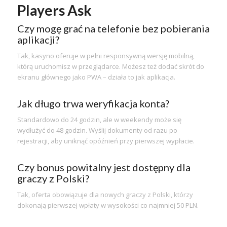
Players Ask
Czy mogę grać na telefonie bez pobierania
aplikacji?
Tak, kasyno oferuje w pełni responsywną wersję mobilną,
którą uruchomisz w przeglądarce. Możesz też dodać skrót do
ekranu głównego jako PWA – działa to jak aplikacja.
Jak długo trwa weryfikacja konta?
Standardowo do 24 godzin, ale w weekendy może się
wydłużyć do 48 godzin. Wyślij dokumenty od razu po
rejestracji, aby uniknąć opóźnień przy pierwszej wypłacie.
Czy bonus powitalny jest dostępny dla
graczy z Polski?
Tak, oferta obowiązuje dla nowych graczy z Polski, którzy
dokonają pierwszej wpłaty w wysokości co najmniej 50 PLN.