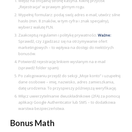
Wejdź na oficjalną stronę kasyna. Kliknij przycisk
„Rejestracja” w prawym górnym rogu.
Wypełnij formularz: podaj swój adres e-mail, utwórz silne
hasło (min. 8 znaków, w tym cyfra i znak specjalny),
wybierz walutę PLN.
Zaakceptuj regulamin i politykę prywatności.
Ważne:
Sprawdź, czy zgadzasz się na otrzymywanie ofert
marketingowych – to wpływa na dostęp do niektórych
bonusów.
Potwierdź rejestrację linkiem wysłanym na e-mail
(sprawdź folder spam).
Po zalogowaniu przejdź do sekcji „Moje konto” i uzupełnij
dane osobowe – imię, nazwisko, adres zamieszkania,
datę urodzenia. To przyspieszy późniejszą weryfikację.
Włącz uwierzytelnianie dwuskładnikowe (2FA) za pomocą
aplikacji Google Authenticator lub SMS – to dodatkowa
warstwa bezpieczeństwa.
Bonus Math