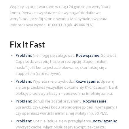
Wypłaty są przetwarzane w ciągu 24 godzin po weryfikacji
konta. Pierwsza wypłata może wymagać dodatkowej
weryfikacji (prześlij skan dowodu). Maksymalna wypłata
jednorazowa wynosi 10 000 EUR (ok. 45 000 PLN).
Fix It Fast
Problem:
Nie mogę się zalogować.
Rozwiązanie:
Sprawdź
Caps Lock; zresetuj hasło przez opcję „Zapomniałem
hasła”. Jeśli konto jest zablokowane, skontaktuj się z
supportem (czat na żywo).
Problem:
Wypłata nie przychodzi.
Rozwiązanie:
Upewnij
się, że przesłałeś wszystkie dokumenty KYC. Czasami bank
blokuje przelewy z kasyn – zadzwoń na infolinię banku.
Problem:
Bonus nie został przyznany.
Rozwiązanie:
Sprawdź, czy użyłeś kodu promocyjnego (jeśli wymagany) i
czy spełniasz warunki minimalnej wpłaty (np. 50 PLN).
Problem:
Gra nie ładuje się w przeglądarce.
Rozwiązanie:
Wyczyść cache, włącz obsługę JavaScript, zaktualizuj