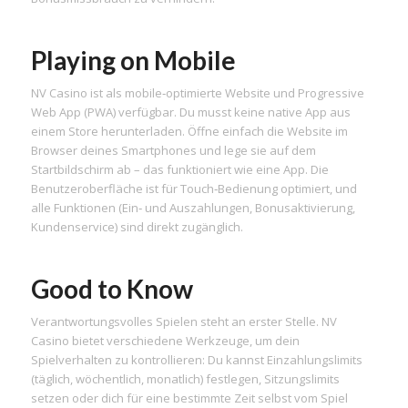
Playing on Mobile
NV Casino ist als mobile‑optimierte Website und Progressive
Web App (PWA) verfügbar. Du musst keine native App aus
einem Store herunterladen. Öffne einfach die Website im
Browser deines Smartphones und lege sie auf dem
Startbildschirm ab – das funktioniert wie eine App. Die
Benutzeroberfläche ist für Touch‑Bedienung optimiert, und
alle Funktionen (Ein‑ und Auszahlungen, Bonusaktivierung,
Kundenservice) sind direkt zugänglich.
Good to Know
Verantwortungsvolles Spielen steht an erster Stelle. NV
Casino bietet verschiedene Werkzeuge, um dein
Spielverhalten zu kontrollieren: Du kannst Einzahlungslimits
(täglich, wöchentlich, monatlich) festlegen, Sitzungslimits
setzen oder dich für eine bestimmte Zeit selbst vom Spiel