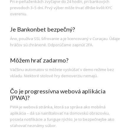
Pri e‑peňaženkách zvyčajne do 24 hodín, pri bankových
prevodoch 3–5 dní. Prvý výber môže trvať dlhšie kvôli KYC
overeniu.
Je Bankonbet bezpečný?
Áno, používa SSL šifrovanie a je licencovaný v Curaçau. Údaje
hráčov sú chránené. Odporúčame zapnúť 2FA.
Môžem hrať zadarmo?
Väčšinu automatov si môžete vyskúšať v demo režime bez
vkladu. Niektoré stolové hry demoverziu nemajú.
Čo je progressívna webová aplikácia
(PWA)?
PWA je webová stránka, ktorá sa správa ako mobilná
aplikácia – dá sa nainštalovať na domovskú obrazovku,
posiela notifikácie a funguje rýchlo. Je to bezpečnejšie ako
sťahovať neznámy súbor.