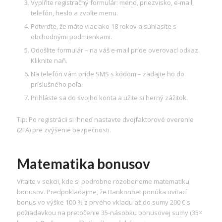
Vyplňte registračný formulár: meno, priezvisko, e‑mail,
telefón, heslo a zvoľte menu.
Potvrďte, že máte viac ako 18 rokov a súhlasíte s
obchodnými podmienkami.
Odošlite formulár – na váš e‑mail príde overovací odkaz.
Kliknite naň.
Na telefón vám príde SMS s kódom – zadajte ho do
príslušného poľa.
Prihláste sa do svojho konta a užite si herný zážitok.
Tip: Po registrácii si ihneď nastavte dvojfaktorové overenie
(2FA) pre zvýšenie bezpečnosti.
Matematika bonusov
Vitajte v sekcii, kde si podrobne rozoberieme matematiku
bonusov. Predpokladajme, že Bankonbet ponúka uvítací
bonus vo výške 100 % z prvého vkladu až do sumy 200 € s
požiadavkou na pretočenie 35-násobku bonusovej sumy (35×