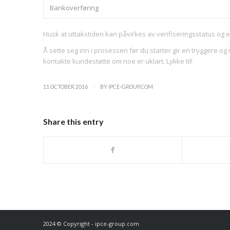
Bankoverføring
Husk at uttakstiden kan påvirkes av verifiseringsstatus og 
Å sette seg inn i prosessen før du starter gir en tryggere og
kontakte kundestøtte om noe er uklart. Lykke til!
/
11 OCTOBER 2016
BY
IPCE-GROUP.COM
Share this entry
2024 © Copyright - ipce-group.com