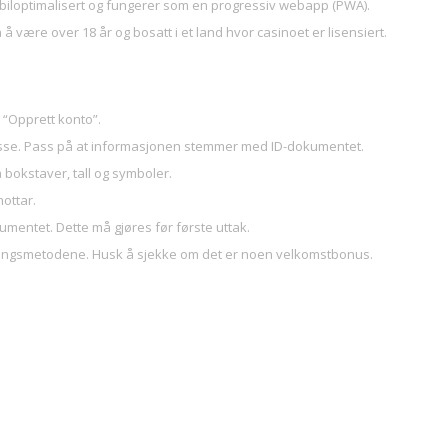
mobiloptimalisert og fungerer som en progressiv webapp (PWA).
å være over 18 år og bosatt i et land hvor casinoet er lisensiert.
r “Opprett konto”.
resse. Pass på at informasjonen stemmer med ID-dokumentet.
 bokstaver, tall og symboler.
ottar.
kumentet. Dette må gjøres før første uttak.
etalingsmetodene. Husk å sjekke om det er noen velkomstbonus.