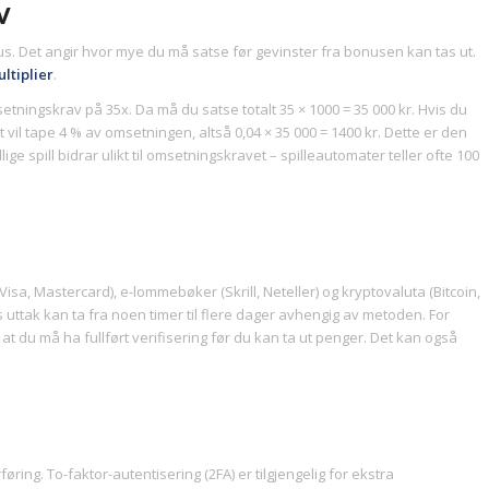
v
s. Det angir hvor mye du må satse før gevinster fra bonusen kan tas ut.
ltiplier
.
ningskrav på 35x. Da må du satse totalt 35 × 1000 = 35 000 kr. Hvis du
t vil tape 4 % av omsetningen, altså 0,04 × 35 000 = 1400 kr. Dette er den
ge spill bidrar ulikt til omsetningskravet – spilleautomater teller ofte 100
Visa, Mastercard), e-lommebøker (Skrill, Neteller) og kryptovaluta (Bitcoin,
ttak kan ta fra noen timer til flere dager avhengig av metoden. For
 at du må ha fullført verifisering før du kan ta ut penger. Det kan også
ring. To-faktor-autentisering (2FA) er tilgjengelig for ekstra