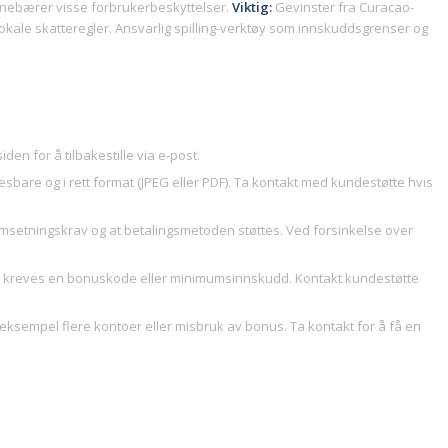
nnebærer visse forbrukerbeskyttelser.
Viktig:
Gevinster fra Curacao-
 lokale skatteregler. Ansvarlig spilling-verktøy som innskuddsgrenser og
en for å tilbakestille via e-post.
sbare og i rett format (JPEG eller PDF). Ta kontakt med kundestøtte hvis
omsetningskrav og at betalingsmetoden støttes. Ved forsinkelse over
e kreves en bonuskode eller minimumsinnskudd. Kontakt kundestøtte
 eksempel flere kontoer eller misbruk av bonus. Ta kontakt for å få en