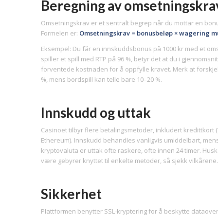
Beregning av omsetningskra
Omsetningskrav er et sentralt begrep når du mottar en bonu
Formelen er:
Omsetningskrav = bonusbeløp × wagering mu
Eksempel: Du får en innskuddsbonus på 1000 kr med et omset
spiller et spill med RTP på 96 %, betyr det at du i gjennomsnit
forventede kostnaden for å oppfylle kravet. Merk at forskjelli
%, mens bordspill kan telle bare 10–20 %.
Innskudd og uttak
Casinoet tilbyr flere betalingsmetoder, inkludert kredittkort (
Ethereum). Innskudd behandles vanligvis umiddelbart, mens u
kryptovaluta er uttak ofte raskere, ofte innen 24 timer. Husk
være gebyrer knyttet til enkelte metoder, så sjekk vilkårene.
Sikkerhet
Plattformen benytter SSL-kryptering for å beskytte dataoverfø