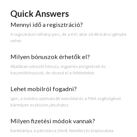
Quick Answers
Mennyi idő a regisztráció?
A regisztráció néhány perc, de a KYC akár 24-48 órát is igénybe
vehet.
Milyen bónuszok érhetők el?
Általában üdvözlő bónusz, ingyenes pörgetések és
kaszinóbónuszok, de olvasd el a feltételeket.
Lehet mobilról fogadni?
Igen, a mobilra optimalizált weboldal és a PWA segítségével
bármilyen eszközön játszhatsz.
Milyen fizetési módok vannak?
Bankkártya, e-pénztárca (Skrill, Neteller) és kriptovaluta.