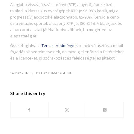
A legjobb visszajátszási arányt (RTP) a nyerőgépek között
találod: a klasszikus nyerőgépek RTP-je 96-98% körüli, míg a
progresszív jackpotoké alacsonyabb, 85-90%. Kerüld a keno
és a virtuális sportok alacsony RTP-jét (80-85%). A blackjack és
a baccarat asztali játékai kedvezőbbek, ha megérted az
alapsztatégiát.
Összefoglalva: a
Tenisz eredmények
remek választás a mobil
fogadások szerelmeseinek, de mindig ellenőrizd a feltételeket
és a licenceket. Jó szórakozást és felelősségteljes játékot!
/
16 MAY 2016
BY
HAYTHAM ZAGHLOUL
Share this entry