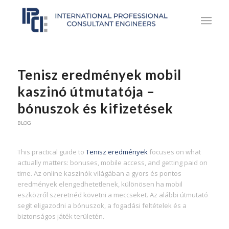
Tenisz eredmények mobil
kaszinó útmutatója –
bónuszok és kifizetések
BLOG
This practical guide to
Tenisz eredmények
focuses on what
actually matters: bonuses, mobile access, and getting paid on
time. Az online kaszinók világában a gyors és pontos
eredmények elengedhetetlenek, különösen ha mobil
eszközről szeretnéd követni a meccseket. Az alábbi útmutató
segít eligazodni a bónuszok, a fogadási feltételek és a
biztonságos játék területén.