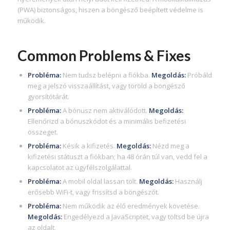
(PWA) biztonságos, hiszen a böngésző beépített védelme is
működik.
Common Problems & Fixes
Probléma:
Nem tudsz belépni a fiókba.
Megoldás:
Próbáld
meg a jelszó visszaállítást, vagy töröld a böngésző
gyorsítótárát.
Probléma:
A bónusz nem aktiválódott.
Megoldás:
Ellenőrizd a bónuszkódot és a minimális befizetési
összeget.
Probléma:
Késik a kifizetés.
Megoldás:
Nézd meg a
kifizetési státuszt a fiókban; ha 48 órán túl van, vedd fel a
kapcsolatot az ügyfélszolgálattal.
Probléma:
A mobil oldal lassan tölt.
Megoldás:
Használj
erősebb WiFi-t, vagy frissítsd a böngészőt.
Probléma:
Nem működik az élő eredmények követése.
Megoldás:
Engedélyezd a JavaScriptet, vagy töltsd be újra
az oldalt.