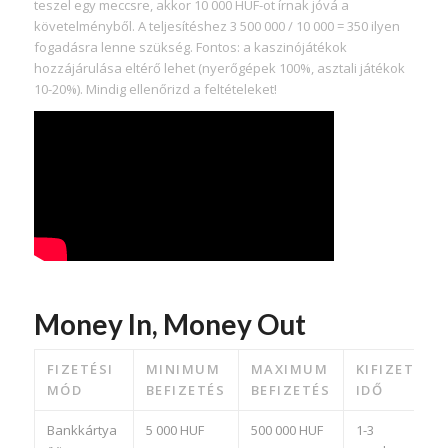
teszel egy meccsre, akkor 10 000 HUF-ot írnak jóvá a
követelményből. A teljesítéshez 3 500 000 / 10 000 = 350 ilyen
fogadásra lenne szükség. Fontos: a kaszinójátékok
hozzájárulása eltérő lehet (nyerőgépek 100%, asztali játékok
10-20%). Mindig ellenőrizd a feltételeket!
Money In, Money Out
FIZETÉSI
MINIMUM
MAXIMUM
KIFIZETÉSI
MÓD
BEFIZETÉS
BEFIZETÉS
IDŐ
Bankkártya
5 000 HUF
500 000 HUF
1-3