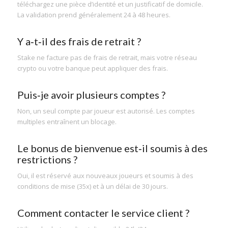
téléchargez une pièce d’identité et un justificatif de domicile.
La validation prend généralement 24 à 48 heures.
Y a‑t‑il des frais de retrait ?
Stake ne facture pas de frais de retrait, mais votre réseau
crypto ou votre banque peut appliquer des frais.
Puis‑je avoir plusieurs comptes ?
Non, un seul compte par joueur est autorisé. Les comptes
multiples entraînent un blocage.
Le bonus de bienvenue est‑il soumis à des
restrictions ?
Oui, il est réservé aux nouveaux joueurs et soumis à des
conditions de mise (35x) et à un délai de 30 jours.
Comment contacter le service client ?