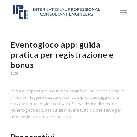
Eventogioco app: guida
pratica per registrazione e
bonus
BLOG
Prima di depositare in qualsiasi casinò online, prenditi cinque
minuti per leggere questa checklist: copre i passaggi che la
maggior parte dei giocatori salta. Se hai deciso di provare
l’eventogioco app, assicurati di avere tutto ciò che serve per
un’esperienza sicura e redditizia.