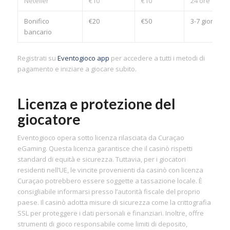
Neteller
€10
€10
24 ore
Bonifico
€20
€50
3-7 giorni lav
bancario
Registrati su
Eventogioco app
per accedere a tutti i metodi di
pagamento e iniziare a giocare subito.
Licenza e protezione del
giocatore
Eventogioco opera sotto licenza rilasciata da Curaçao
eGaming. Questa licenza garantisce che il casinò rispetti
standard di equità e sicurezza. Tuttavia, per i giocatori
residenti nell’UE, le vincite provenienti da casinò con licenza
Curaçao potrebbero essere soggette a tassazione locale. È
consigliabile informarsi presso l’autorità fiscale del proprio
paese. Il casinò adotta misure di sicurezza come la crittografia
SSL per proteggere i dati personali e finanziari. Inoltre, offre
strumenti di gioco responsabile come limiti di deposito,