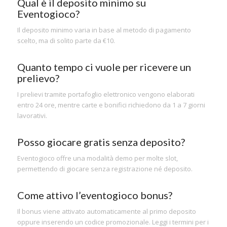
Qual è il deposito minimo su
Eventogioco?
Il deposito minimo varia in base al metodo di pagamento
scelto, ma di solito parte da €10.
Quanto tempo ci vuole per ricevere un
prelievo?
I prelievi tramite portafoglio elettronico vengono elaborati
entro 24 ore, mentre carte e bonifici richiedono da 1 a 7 giorni
lavorativi.
Posso giocare gratis senza deposito?
Eventogioco offre una modalità demo per molte slot,
permettendo di giocare senza registrazione né deposito.
Come attivo l’eventogioco bonus?
Il bonus viene attivato automaticamente al primo deposito
oppure inserendo un codice promozionale. Leggi i termini per i