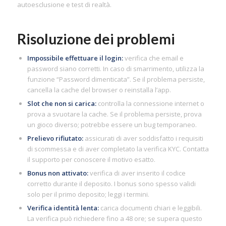
autoesclusione e test di realtà.
Risoluzione dei problemi
Impossibile effettuare il login:
verifica che email e
password siano corretti. In caso di smarrimento, utilizza la
funzione “Password dimenticata”. Se il problema persiste,
cancella la cache del browser o reinstalla l’app.
Slot che non si carica:
controlla la connessione internet o
prova a svuotare la cache. Se il problema persiste, prova
un gioco diverso; potrebbe essere un bug temporaneo.
Prelievo rifiutato:
assicurati di aver soddisfatto i requisiti
di scommessa e di aver completato la verifica KYC. Contatta
il supporto per conoscere il motivo esatto.
Bonus non attivato:
verifica di aver inserito il codice
corretto durante il deposito. I bonus sono spesso validi
solo per il primo deposito; leggi i termini.
Verifica identità lenta:
carica documenti chiari e leggibili.
La verifica può richiedere fino a 48 ore; se supera questo