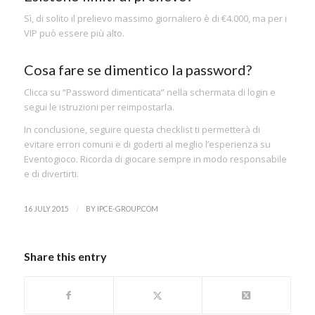
Sì, di solito il prelievo massimo giornaliero è di €4.000, ma per i
VIP può essere più alto.
Cosa fare se dimentico la password?
Clicca su “Password dimenticata” nella schermata di login e
segui le istruzioni per reimpostarla.
In conclusione, seguire questa checklist ti permetterà di
evitare errori comuni e di goderti al meglio l’esperienza su
Eventogioco. Ricorda di giocare sempre in modo responsabile
e di divertirti.
/
16 JULY 2015
BY
IPCE-GROUP.COM
Share this entry